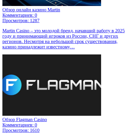
Обзор онлайн казино Martin
Комментариев:
0
Просмотров:
1287
Martin Casino – это молодой бренд, начавший работу в 2025
году и принимающий игроков из России, СНГ и других
регионов. Несмотря на небольшой срок существования,
казино принадлежит известному…
Обзор Flagman Casino
Комментариев:
0
Просмотров:
1610