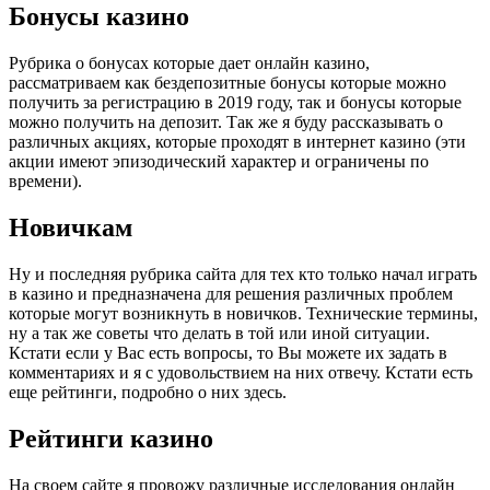
Бонусы казино
Рубрика о бонусах которые дает онлайн казино,
рассматриваем как бездепозитные бонусы которые можно
получить за регистрацию в 2019 году, так и бонусы которые
можно получить на депозит. Так же я буду рассказывать о
различных акциях, которые проходят в интернет казино (эти
акции имеют эпизодический характер и ограничены по
времени).
Новичкам
Ну и последняя рубрика сайта для тех кто только начал играть
в казино и предназначена для решения различных проблем
которые могут возникнуть в новичков. Технические термины,
ну а так же советы что делать в той или иной ситуации.
Кстати если у Вас есть вопросы, то Вы можете их задать в
комментариях и я с удовольствием на них отвечу. Кстати есть
еще рейтинги, подробно о них здесь.
Рейтинги казино
На своем сайте я провожу различные исследования онлайн