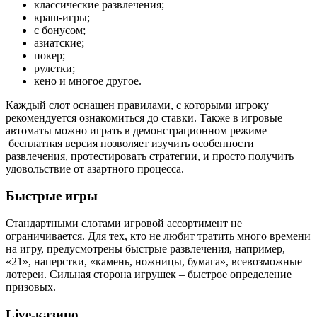
классические развлечения;
краш-игры;
с бонусом;
азиатские;
покер;
рулетки;
кено и многое другое.
Каждый слот оснащен правилами, с которыми игроку
рекомендуется ознакомиться до ставки. Также в игровые
автоматы можно играть в демонстрационном режиме –
бесплатная версия позволяет изучить особенности
развлечения, протестировать стратегии, и просто получить
удовольствие от азартного процесса.
Быстрые игры
Стандартными слотами игровой ассортимент не
ограничивается. Для тех, кто не любит тратить много времени
на игру, предусмотрены быстрые развлечения, например,
«21», наперстки, «камень, ножницы, бумага», всевозможные
лотереи. Сильная сторона игрушек – быстрое определение
призовых.
Live-казино