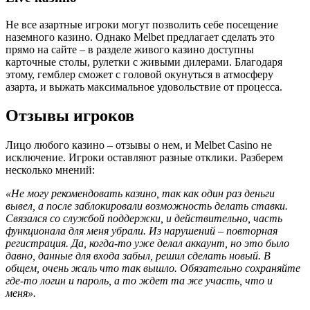
Не все азартные игроки могут позволить себе посещение
наземного казино. Однако Melbet предлагает сделать это
прямо на сайте – в разделе живого казино доступны
карточные столы, рулетки с живыми дилерами. Благодаря
этому, гемблер сможет с головой окунуться в атмосферу
азарта, и выжать максимальное удовольствие от процесса.
Отзывы игроков
Лицо любого казино – отзывы о нем, и Melbet Casino не
исключение. Игроки оставляют разные отклики. Разберем
несколько мнений:
«Не могу рекомендовать казино, так как один раз деньги
вывел, а после заблокировали возможность делать ставки.
Связался со службой поддержки, и действительно, часть
функционала для меня убрали. Из нарушений – повторная
регистрация. Да, когда-то уже делал аккаунт, но это было
давно, данные для входа забыл, решил сделать новый. В
общем, очень жаль что так вышло. Обязательно сохраняйте
где-то логин и пароль, а то ждет та же участь, что и
меня».