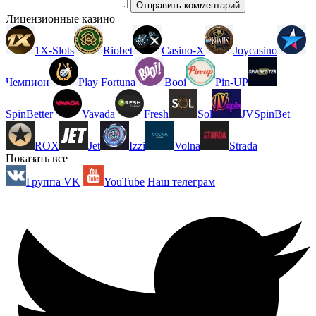
Лицензионные казино
1X-Slots
Riobet
Casino-X
Joycasino
Чемпион
Play Fortuna
Booi
Pin-UP
SpinBetter
Vavada
Fresh
Sol
JVSpinBet
ROX
Jet
Izzi
Volna
Strada
Показать все
Группа VK
YouTube
Наш телеграм