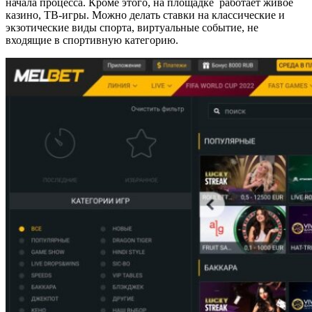
начала процесса. Кроме этого, на площадке работает живое
казино, ТВ-игры. Можно делать ставки на классические и
экзотические виды спорта, виртуальные событие, не
входящие в спортивную категорию.