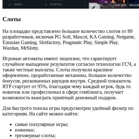
Слоты
На площадке представлено большое количество слотов от 89
разработчиков, включая PG Soft, Mascot, KA Gaming, Netgame,
Eurasian Gaming, Slotfactory, Pragmatic Play, Simple Play,
Wazdan, MrSlotty.
Игровые автоматы имеют лицензии, что гарантирует
случайное выпадение результатов согласно технологии ГСЧ, а
также честные выплаты. Слоты получили красивое
оформление, проработанные механики, большое количество
бонусов, рискованных раундов внутри. Средний показатель
RTP стартует от 95%, благодаря чему каждый игрок, будь то
новичок или профессионал в сфере гемблинга, получает
возможность выиграть приятный денежный подарок.
Для быстрого поиска игры предусмотрен удобный фильтр по
категориям. На сайте можно найти:
самые популярные игры;
новинки;
трехмерные слоты;