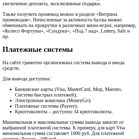
увеличение депозита, эксклюзивные подарки.
Также получить промокод можно в разделе «Витрина
промокодов». Начисленные за активность баллы можно
обменивать на прокрутки в различных мини-играх, например,
«Колесо Фортуны», «Сундуки», «Под 7 над», Lottery, Safe и
пр.
Платежные системы
На сайте грамотно организована система вывода и ввода
средств.
Для вывода доступны:
Банковские карты (Visa, MasterCard, Мир, Maestro,
Система быстрых платежей);
Электронные кошельки (MoneyGo);
Платежные системы (Payeer);
Криптовалюты – доступно 34 криптовалюты.
Минимальная и максимальные суммы вывода зависят от
выбранной платежной системы. К примеру, для карт Visa
минимальная сумма составляет 1000 руб. Для платежной
системы Payeer – 198 руб.