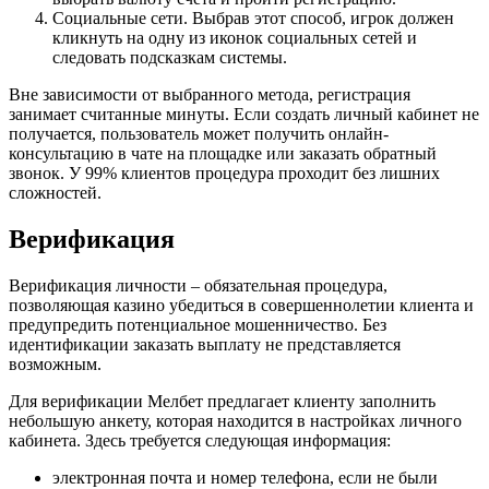
Социальные сети. Выбрав этот способ, игрок должен
кликнуть на одну из иконок социальных сетей и
следовать подсказкам системы.
Вне зависимости от выбранного метода, регистрация
занимает считанные минуты. Если создать личный кабинет не
получается, пользователь может получить онлайн-
консультацию в чате на площадке или заказать обратный
звонок. У 99% клиентов процедура проходит без лишних
сложностей.
Верификация
Верификация личности – обязательная процедура,
позволяющая казино убедиться в совершеннолетии клиента и
предупредить потенциальное мошенничество. Без
идентификации заказать выплату не представляется
возможным.
Для верификации Мелбет предлагает клиенту заполнить
небольшую анкету, которая находится в настройках личного
кабинета. Здесь требуется следующая информация:
электронная почта и номер телефона, если не были