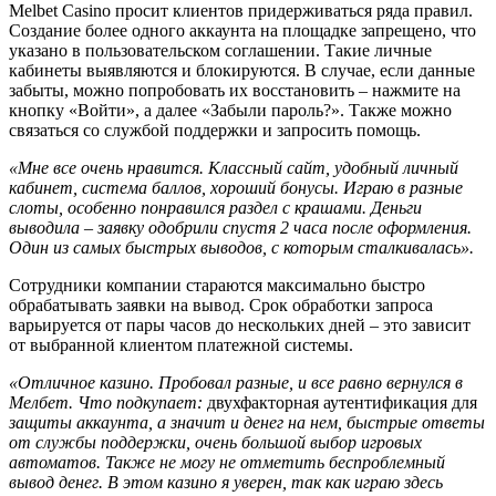
Melbet Casino просит клиентов придерживаться ряда правил.
Создание более одного аккаунта на площадке запрещено, что
указано в пользовательском соглашении. Такие личные
кабинеты выявляются и блокируются. В случае, если данные
забыты, можно попробовать их восстановить – нажмите на
кнопку «Войти», а далее «Забыли пароль?». Также можно
связаться со службой поддержки и запросить помощь.
«Мне все очень нравится. Классный сайт, удобный личный
кабинет, система баллов, хороший бонусы. Играю в разные
слоты, особенно понравился раздел с крашами. Деньги
выводила – заявку одобрили спустя 2 часа после оформления.
Один из самых быстрых выводов, с которым сталкивалась».
Сотрудники компании стараются максимально быстро
обрабатывать заявки на вывод. Срок обработки запроса
варьируется от пары часов до нескольких дней – это зависит
от выбранной клиентом платежной системы.
«Отличное казино. Пробовал разные, и все равно вернулся в
Мелбет. Что подкупает:
двухфакторная аутентификация для
защиты аккаунта, а значит и денег на нем, быстрые ответы
от службы поддержки, очень большой выбор игровых
автоматов. Также не могу не отметить беспроблемный
вывод денег. В этом казино я уверен, так как играю здесь