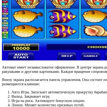
Автомат имеет незамысловатое оформление. В центре экрана ра
ракушками и другими картинками. Каждое вращение сопровож
Внизу экрана располагается панель управления. Она состоит 
размещаются клавиши:
Авто Игра. Запускает автоматическую прокрутку барабан
Выход. Закрывает игру.
Игра на риск. Активирует бонусную опцию.
Линии. Меняет количество призовых путей.