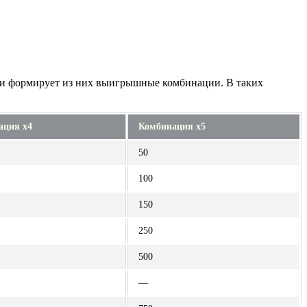
ы и формирует из них выигрышные комбинации. В таких
ация x4
Комбинация x5
50
100
150
250
500
—