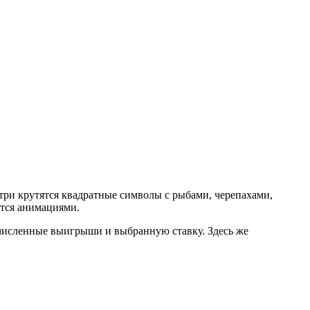
утри крутятся квадратные символы с рыбами, черепахами,
тся анимациями.
ачисленные выигрыши и выбранную ставку. Здесь же