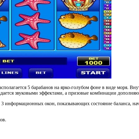
сполагается 5 барабанов на ярко-голубом фоне в виде моря. Вн
дается звуковыми эффектами, а призовые комбинации дополняю
из 3 информационных окон, показывающих состояние баланса, н
ов.