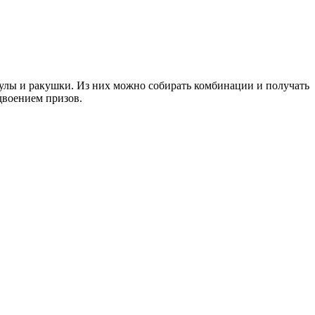
акулы и ракушки. Из них можно собирать комбинации и получать
двоением призов.