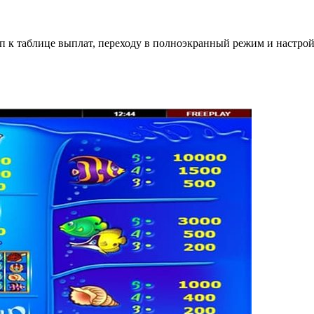
п к таблице выплат, переходу в полноэкранный режим и настрой