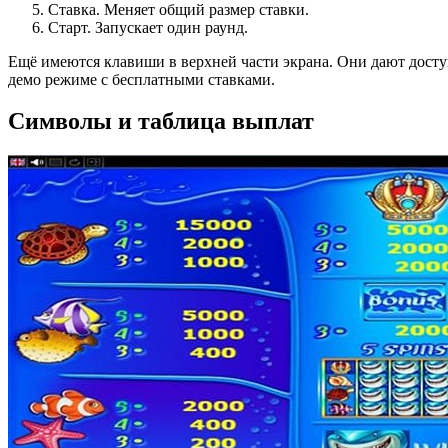
Ставка. Меняет общий размер ставки.
Старт. Запускает один раунд.
Ещё имеются клавиши в верхней части экрана. Они дают досту
демо режиме с бесплатными ставками.
Символы и таблица выплат