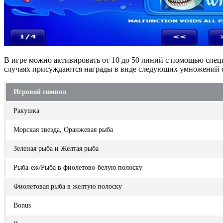
В игре можно активировать от 10 до 50 линий с помощью спе
случаях присуждаются награды в виде следующих умножений 
Игровой символ
Ракушка
Морская звезда, Оранжевая рыба
Зеленая рыба и Желтая рыба
Рыба-еж/Рыба в фиолетово-белую полоску
Фиолетовая рыба в желтую полоску
Bonus