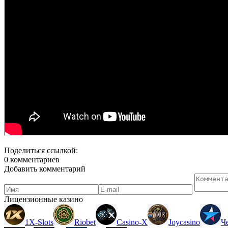
Поделиться ссылкой:
0 комментариев
Добавить комментарий
Лицензионные казино
1X-Slots
Riobet
Casino-X
Joycasino
Ч