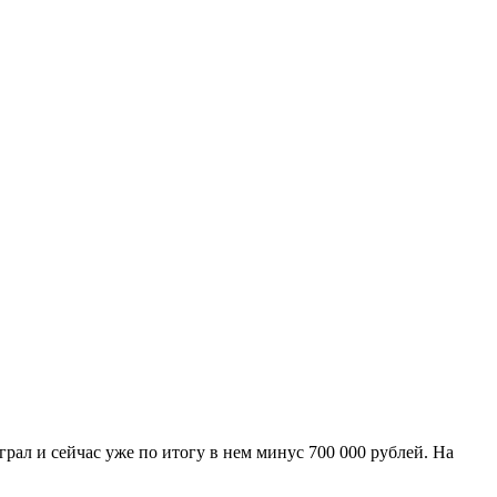
рал и сейчас уже по итогу в нем минус 700 000 рублей. На