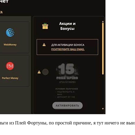
ьги из Плей Фортуны, по простой причине, я тут ничего не выиг