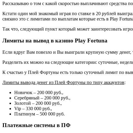
Рассказываю о том с какой скоростью выплачивают средства по
Кстати один мой знакомый играя по ставке в 20 рублей выигра
связано это с лимитами по выплатам которые есть в Play Fortuna
Так что, следующий пункт который может заинтересовать игрок
Лимиты на вывод в казино Play Fortuna
Если вдруг Вам повезло и Вы выиграли крупную сумму денег, т
Разделить их можно на следующие категории: суточные, недель
К счастью у Плей Фортуны есть только суточный лимит по вывод
Лимиты вывода денег из Плей Фортуны по типу аккаунтов
:
Новичок – 200 000 руб.,
Серебряный – 200 000 руб.,
Золотой – 200 000 руб.,
Vip – 330 000 руб.,
Платинум – 500 000 руб.
Платежные системы в ПФ