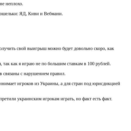
не неплохо.
кошельки: ЯД, Киви и Вебмани.
получить свой выигрыш можно будет довольно скоро, как
 так как я играю не по большим ставкам в 100 рублей.
ев связаны с нарушением правил.
принимает игроков из Украины, а для стран под юрисдикцией
апретили украинским игрокам играть, но факт есть факт.