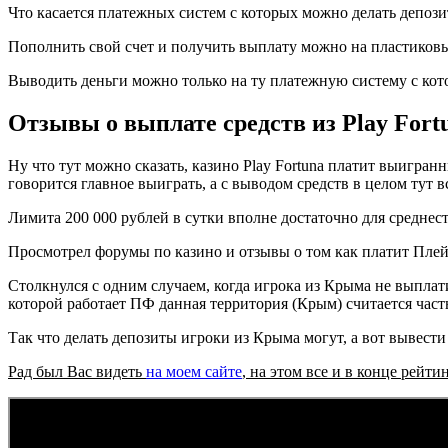
Что касается платежных систем с которых можно делать депози
Пополнить свой счет и получить выплату можно на пластиковы
Выводить деньги можно только на ту платежную систему с кот
Отзывы о выплате средств из Play Fort
Ну что тут можно сказать, казино Play Fortuna платит выигра
говорится главное выиграть, а с выводом средств в целом тут в
Лимита 200 000 рублей в сутки вполне достаточно для среднест
Просмотрел форумы по казино и отзывы о том как платит Плейф
Столкнулся с одним случаем, когда игрока из Крыма не выплат
которой работает ПФ данная территория (Крым) считается час
Так что делать депозиты игроки из Крыма могут, а вот вывести
Рад был Вас видеть
на моем сайте
, на этом все и в конце рейт