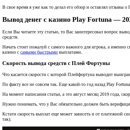
В свое время я уже как то делал его обзор и оставлял отзывы 
Вывод денег c казино Play Fortuna — 20
Если Вы читаете эту статью, то Вас заинтересовал вопрос вывод
средств.
Начать стоит пожалуй с самого важного для игрока, а именно 
казино с
самыми быстрыми
выплатами.
Скорость вывода средств с Плей Фортуны
Что касается скорости с которой Плейфортуна выводит выигран
По факту все не совсем так. Еще какой-то год назад Play Fortuna
На момент написания статьи, а это август месяц 2019 года, ско
Нужно понимать, что у Вас обязательно должен быть верифици
Кстати скорость выплат еще может зависеть и от платежной си
так).