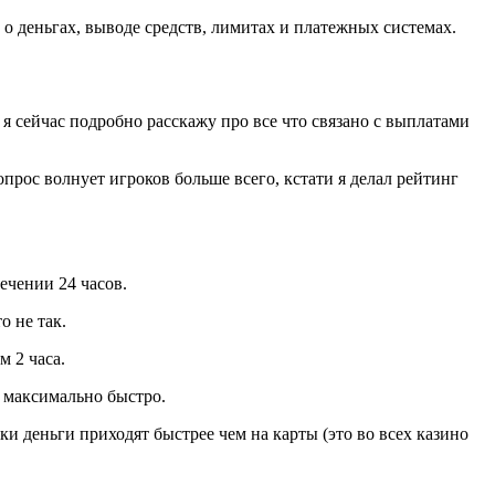
ю о деньгах, выводе средств, лимитах и платежных системах.
к я сейчас подробно расскажу про все что связано с выплатами
прос волнует игроков больше всего, кстати я делал рейтинг
ечении 24 часов.
о не так.
м 2 часа.
 максимально быстро.
и деньги приходят быстрее чем на карты (это во всех казино