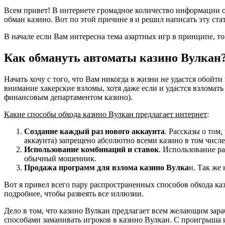
Всем привет! В интернете громадное количество информации 
обман казино. Вот по этой причине я и решил написать эту ста
В начале если Вам интересна тема азартных игр в принципе, т
Как обмануть автоматы казино Вулкан
Начать хочу с того, что Вам никогда в жизни не удастся обойти
внимание хакерские взломы, хотя даже если и удастся взломать
финансовым департаментом казино).
Какие способы обхода казино Вулкан предлагает интернет
:
Создание каждый раз нового аккаунта
. Рассказы о том
аккаунта) запрещено абсолютно всеми казино в том числе
Использование комбинаций и ставок
. Использование р
обычный мошенник.
Продажа программ для взлома казино Вулка
н. Так же
Вот я привел всего пару распространенных способов обхода каз
подробнее, чтобы развеять все иллюзии.
Дело в том, что казино Вулкан предлагает всем желающим зар
способами заманивать игроков в казино Вулкан. С проигрыша и