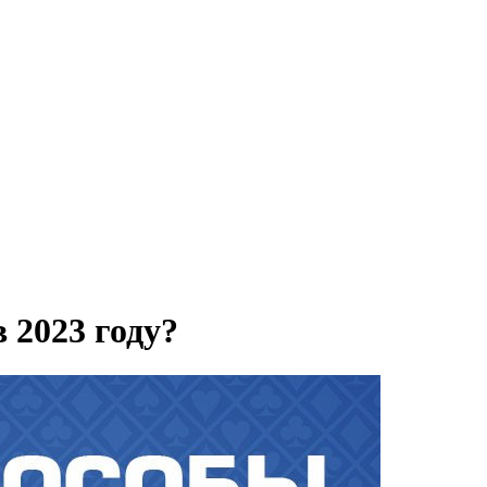
 2023 году?