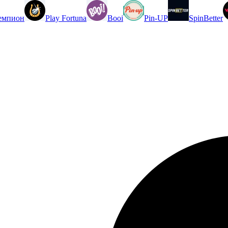
емпион
Play Fortuna
Booi
Pin-UP
SpinBetter