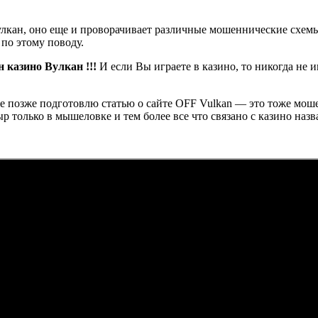
улкан, оно еще и проворачивает различные мошеннические схемы
по этому поводу.
 казино Вулкан !!!
И если Вы играете в казино, то никогда не и
 же позже подготовлю статью о сайте OFF Vulkan — это тоже мо
только в мышеловке и тем более все что связано с казино назва