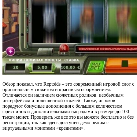
Обзор показал, что Reptoids – это современный игровой слот с
оригинальным сюжетом и красивым оформлением.
Отличается он наличием сюжетных роликов, необычным
интерфейсом и повышенной отдачей. Также, игроков
порадуют бонусные дополнения с большим количеством
фриспинов и дополнительными наградами в размере до 100
тысяч монет. Проверить же все это вы можете бесплатно и без
регистрации, так как здесь доступен демо режим с
виртуальными монетами «кредитами».