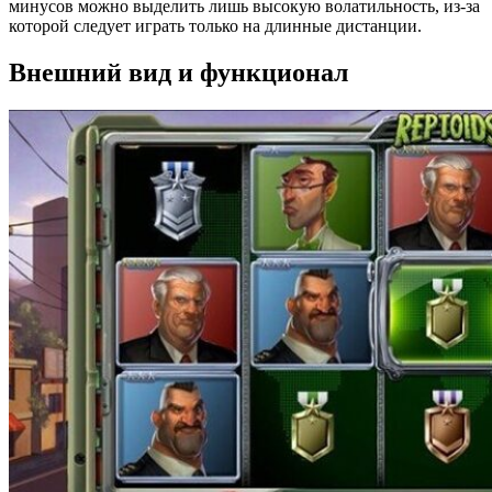
минусов можно выделить лишь высокую волатильность, из-за
которой следует играть только на длинные дистанции.
Внешний вид и функционал