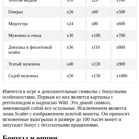
Золотая медаль
x10
x20
x100
Генерал
x20
x60
x500
Медсестра
x24
x80
x600
Мужчина в очках
x30
x100
x700
Девушка в фиолетовой
x36
x110
x800
шляпе
Усатый мужчина
x40
x120
x900
Седой мужчина
x50
x150
x1000
Имеются в игре и дополнительные символы с бонусными
особенностями. Первым из них является картинка с
рептилоидом и надписью Wild. Это дикий символ,
заменяющий собой все остальные. Исключением является
лишь Scatter с изображением золотой монеты. Он приносит
мгновенные выигрыши в размере до 100 тысяч монет и
запускает бонус с бесплатными вращениями.
Бонусы и опции