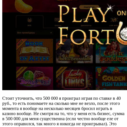
Стоит уточнить, что 500 000 я проиграл играя по ставке в 40
руб., то есть понимаете на сколько мне не везло, после этого
момента я вообще на несколько месяцев бросил играть в
казино вообще. Не смотря на то, что у меня есть бизнес, сумма
в 500 000 для меня существенна (если честно вообще еле от
этого оправился, так много я никогда не проигрывал). Это