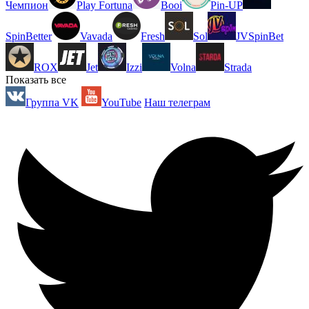
Чемпион
Play Fortuna
Booi
Pin-UP
SpinBetter
Vavada
Fresh
Sol
JVSpinBet
ROX
Jet
Izzi
Volna
Strada
Показать все
Группа VK
YouTube
Наш телеграм