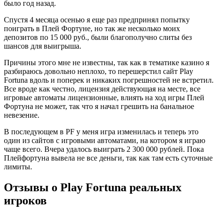
было год назад.
Спустя 4 месяца осенью я еще раз предпринял попытку
поиграть в Плей Фортуне, но так же несколько моих
депозитов по 15 000 руб., были благополучно слиты без
шансов для выигрыша.
Причины этого мне не известны, так как в тематике казино я
разбираюсь довольно неплохо, то перешерстил сайт Play
Fortuna вдоль и поперек и никаких погрешностей не встретил.
Все вроде как честно, лицензия действующая на месте, все
игровые автоматы лицензионные, влиять на ход игры Плей
Фортуна не может, так что я начал грешить на банальное
невезение.
В последующем в PF у меня игра изменилась и теперь это
один из сайтов с игровыми автоматами, на котором я играю
чаще всего. Вчера удалось выиграть 2 300 000 рублей. Пока
Плейфортуна вывела не все деньги, так как там есть суточные
лимиты.
Отзывы о Play Fortuna реальных
игроков