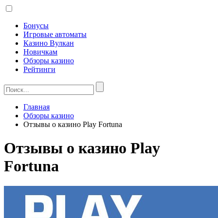
Бонусы
Игровые автоматы
Казино Вулкан
Новичкам
Обзоры казино
Рейтинги
Главная
Обзоры казино
Отзывы о казино Play Fortuna
Отзывы о казино Play
Fortuna