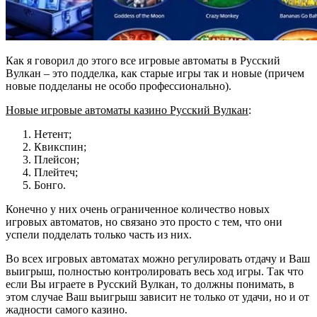
Как я говорил до этого все игровые автоматы в Русский
Вулкан – это подделка, как старые игры так и новые (причем
новые подделаны не особо профессионально).
Новые игровые автоматы казино Русский Вулкан
:
Нетент;
Квикспин;
Плейсон;
Плейтеч;
Бонго.
Конечно у них очень ограниченное количество новых
игровых автоматов, но связано это просто с тем, что они
успели подделать только часть из них.
Во всех игровых автоматах можно регулировать отдачу и Ваш
выигрыш, полностью контролировать весь ход игры. Так что
если Вы играете в Русский Вулкан, то должны понимать, в
этом случае Ваш выигрыш зависит не только от удачи, но и от
жадности самого казино.