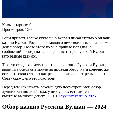
Комментариев:
0
Просмотров:
1260
Всем привет! Только буквально вчера я писал статью о онлайн
казино Вулкан Россия и оставлял о нем свои отзывы, а так же
делал обзор. После этого ко мне пришло порядка 15
сообщений и люди начали спрашивать про Русский Вулкан
(это разные казино).
Так что сегодня я хочу пройтись по казино Русский Вулкан,
выделить основные моменты проведя обзор, ну и конечно же
оставить свои отзывы как реальный игрок в азартные игры.
Сразу скажу, что это лохотрон!
Перед тем как начать, рекомендую посмотреть мой обзор
лучших казино 2025 года, у них у всех есть лицензия и
быстрые выплаты денег: ТОП 10
лучших казино 2025
.
Обзор казино Русский Вулкан — 2024