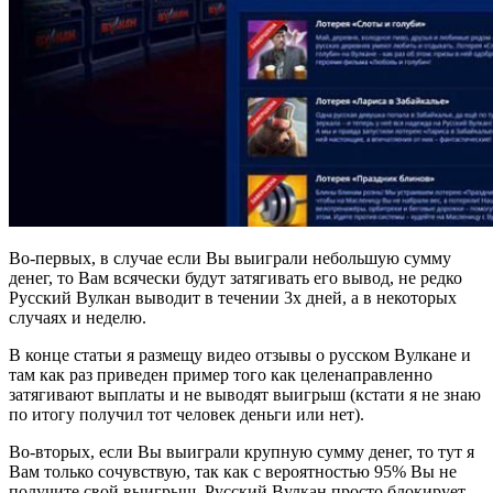
Во-первых, в случае если Вы выиграли небольшую сумму
денег, то Вам всячески будут затягивать его вывод, не редко
Русский Вулкан выводит в течении 3х дней, а в некоторых
случаях и неделю.
В конце статьи я размещу видео отзывы о русском Вулкане и
там как раз приведен пример того как целенаправленно
затягивают выплаты и не выводят выигрыш (кстати я не знаю
по итогу получил тот человек деньги или нет).
Во-вторых, если Вы выиграли крупную сумму денег, то тут я
Вам только сочувствую, так как с вероятностью 95% Вы не
получите свой выигрыш. Русский Вулкан просто блокирует