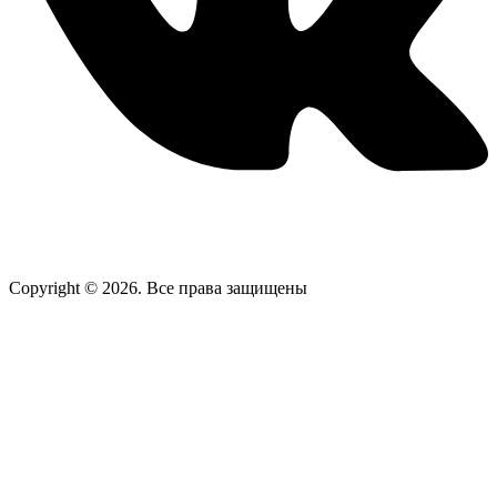
Copyright © 2026. Все права защищены