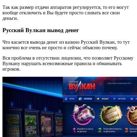
Так как размер отдачи аппаратов регулируется, то его могут
вообще отключить и Вы будете просто сливать все свои
деньги.
Русский Вулкан вывод денег
Что касается вывода денег из казино Русский Вулкан, то тут
конечно все очень не просто и сейчас объясню почему.
Вся проблема в отсутствии лицензии, что позволяет Русскому
Вулкану нарушать всевозможные правила и обманывать
игроков.