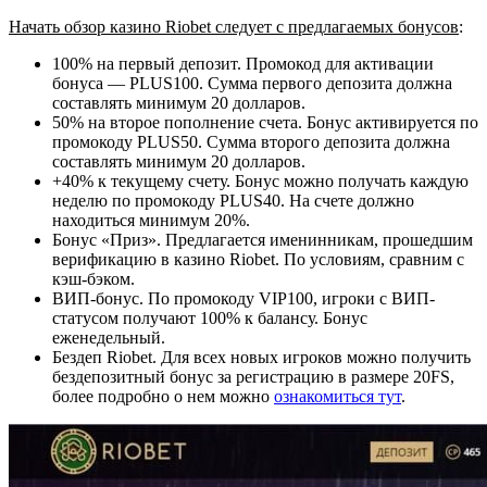
Начать обзор казино Riobet следует с предлагаемых бонусов
:
100% на первый депозит. Промокод для активации
бонуса — PLUS100. Сумма первого депозита должна
составлять минимум 20 долларов.
50% на второе пополнение счета. Бонус активируется по
промокоду PLUS50. Сумма второго депозита должна
составлять минимум 20 долларов.
+40% к текущему счету. Бонус можно получать каждую
неделю по промокоду PLUS40. На счете должно
находиться минимум 20%.
Бонус «Приз». Предлагается именинникам, прошедшим
верификацию в казино Riobet. По условиям, сравним с
кэш-бэком.
ВИП-бонус. По промокоду VIP100, игроки с ВИП-
статусом получают 100% к балансу. Бонус
еженедельный.
Бездеп Riobet. Для всех новых игроков можно получить
бездепозитный бонус за регистрацию в размере 20FS,
более подробно о нем можно
ознакомиться тут
.