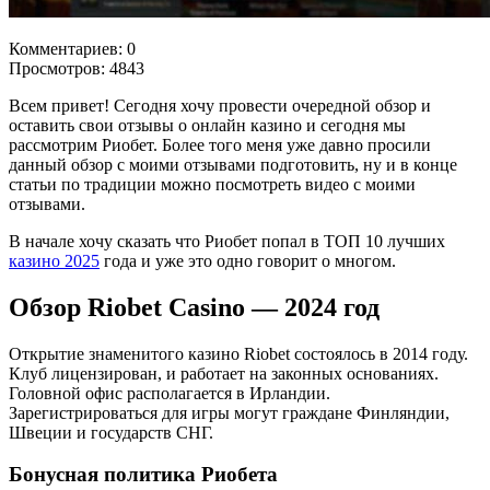
Комментариев:
0
Просмотров:
4843
Всем привет! Сегодня хочу провести очередной обзор и
оставить свои отзывы о онлайн казино и сегодня мы
рассмотрим Риобет. Более того меня уже давно просили
данный обзор с моими отзывами подготовить, ну и в конце
статьи по традиции можно посмотреть видео с моими
отзывами.
В начале хочу сказать что Риобет попал в ТОП 10 лучших
казино 2025
года и уже это одно говорит о многом.
Обзор Riobet Casino — 2024 год
Открытие знаменитого казино Riobet состоялось в 2014 году.
Клуб лицензирован, и работает на законных основаниях.
Головной офис располагается в Ирландии.
Зарегистрироваться для игры могут граждане Финляндии,
Швеции и государств СНГ.
Бонусная политика Риобета