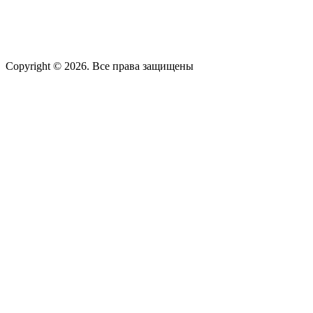
Copyright © 2026. Все права защищены