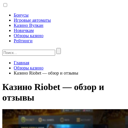
Бонусы
Игровые автоматы
Казино Вулкан
Новичкам
Обзоры казино
Рейтинги
Главная
Обзоры казино
Казино Riobet — обзор и отзывы
Казино Riobet — обзор и
отзывы