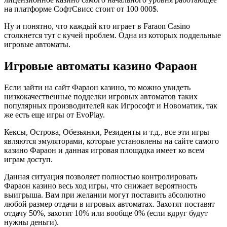
на платформе СофтСвисс стоит от 100 000$.
Ну и понятно, что каждый кто играет в Faraon Casino
столкнется тут с кучей проблем. Одна из которых поддельные
игровые автоматы.
Игровые автоматы казино Фараон
Если зайти на сайт Фараон казино, то можно увидеть
низкокачественные подделки игровых автоматов таких
популярных производителей как Игрософт и Новоматик, так
же есть еще игры от EvoPlay.
Кексы, Острова, Обезьянки, Резиденты и т.д., все эти игры
являются эмуляторами, которые установлены на сайте самого
казино Фараон и данная игровая площадка имеет ко всем
играм доступ.
Данная ситуация позволяет полностью контролировать
Фараон казино весь ход игры, что снижает вероятность
выигрыша. Вам при желании могут поставить абсолютно
любой размер отдачи в игровых автоматах. Захотят поставят
отдачу 50%, захотят 10% или вообще 0% (если вдруг будут
нужны деньги).