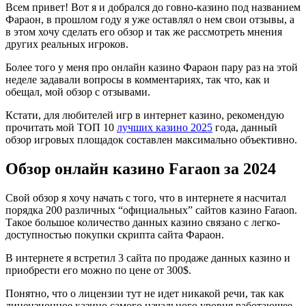
Всем привет! Вот я и добрался до говно-казино под названием
Фараон, в прошлом году я уже оставлял о нем свои отзывы, а
в этом хочу сделать его обзор и так же рассмотреть мнения
других реальных игроков.
Более того у меня про онлайн казино Фараон пару раз на этой
неделе задавали вопросы в комментариях, так что, как и
обещал, мой обзор с отзывами.
Кстати, для любителей игр в интернет казино, рекомендую
прочитать мой ТОП 10
лучших казино 2025
года, данный
обзор игровых площадок составлен максимально объективно.
Обзор онлайн казино Faraon за 2024
Свой обзор я хочу начать с того, что в интернете я насчитал
порядка 200 различных “официальных” сайтов казино Faraon.
Такое большое количество данных казино связано с легко-
доступностью покупки скрипта сайта Фараон.
В интернете я встретил 3 сайта по продаже данных казино и
приобрести его можно по цене от 300$.
Понятно, что о лицензии тут не идет никакой речи, так как
лицензионное казино самого начального уровня работающее