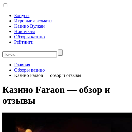
Бонусы
Игровые автоматы
Казино Вулкан
Новичкам
Обзоры казино
Рейтинги
Главная
Обзоры казино
Казино Faraon — обзор и отзывы
Казино Faraon — обзор и
отзывы