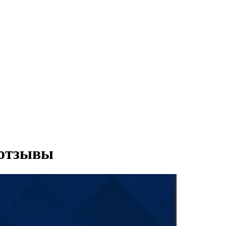
 отзывы