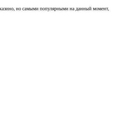
 казино, но самыми популярными на данный момент,