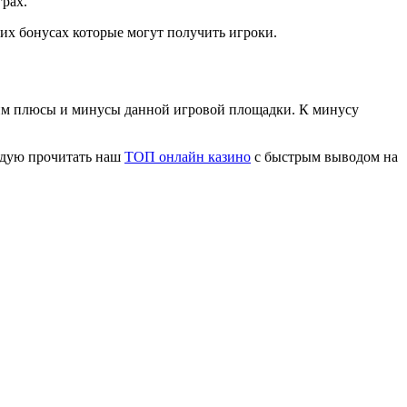
грах.
их бонусах которые могут получить игроки.
елим плюсы и минусы данной игровой площадки. К минусу
ендую прочитать наш
ТОП онлайн казино
с быстрым выводом на