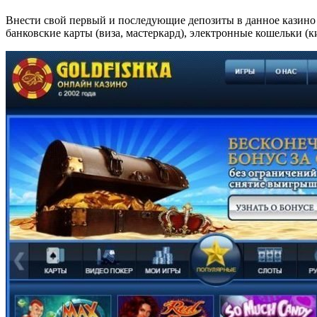
Внести свой первый и последующие депозиты в данное казино
банковские карты (виза, мастеркард), электронные кошельки (ки