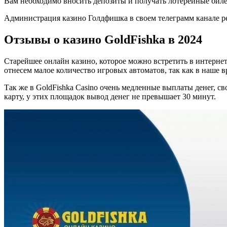
Вам необходимо вносить депозиты и получать лотерейные биле
Администрация казино Голдфишка в своем телеграмм канале ре
Отзывы о казино GoldFishka в 2024
Старейшее онлайн казино, которое можно встретить в интерн
отнесем малое количество игровых автоматов, так как в наше 
Так же в GoldFishka Casino очень медленные выплаты денег, с
карту, у этих площадок вывод денег не превышает 30 минут.