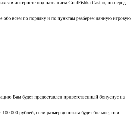
ихся в интернете под названием GoldFishka Casino, но перед
те обо всем по порядку и по пунктам разберем данную игровую
трацию Вам будет предоставлен приветственный бонуснус на
100 000 рублей, если размер депозита будет больше, то и