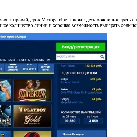
ровых провайдеров Microgaming, так же здесь можно поиграть и 
льшое количество линий и хорошая возможность выиграть большо