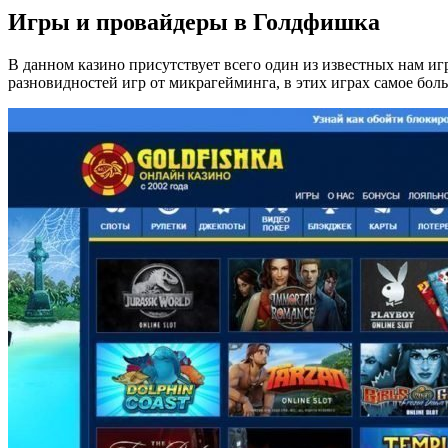
Игры и провайдеры в Голдфишка
В данном казино присутствует всего один из известных нам иг
разновидностей игр от микрагейминга, в этих играх самое бо