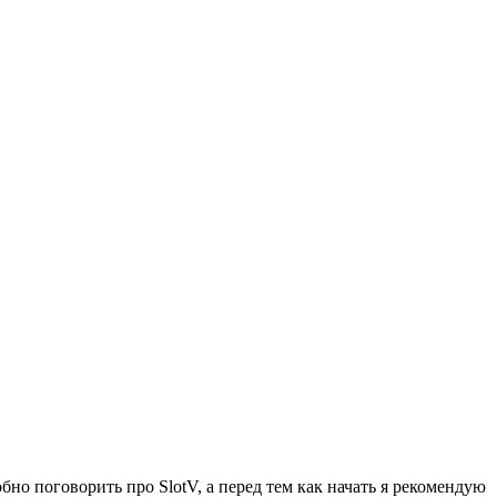
бно поговорить про SlotV, а перед тем как начать я рекомендую