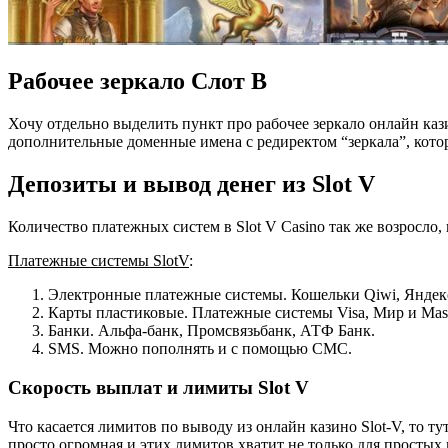
Рабочее зеркало Слот В
Хочу отдельно выделить пункт про рабочее зеркало онлайн каз
дополнительные доменные имена с редиректом “зеркала”, кото
Депозиты и вывод денег из Slot V
Количество платежных систем в Slot V Casino так же возросло,
Платежные системы
SlotV
:
Электронные платежные системы. Кошельки Qiwi, Яндек
Карты пластиковые. Платежные системы Visa, Мир и Mast
Банки. Альфа-банк, Промсвязьбанк, АТФ Банк.
SMS. Можно пополнять и с помощью СМС.
Скорость выплат и лимиты Slot V
Что касается лимитов по выводу из онлайн казино Slot-V, то ту
просто огромная и этих лимитов хватит не только для простых 