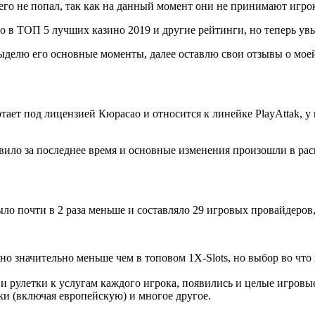
него не попал, так как на данный момент они не принимают игро
ло в ТОП 5 лучших казино 2019 и другие рейтинги, но теперь увы
выделю его основные моменты, далее оставлю свои отзывы о моей 
отает под лицензией Кюрасао и относится к линейке PlayAttak, 
авило за последнее время и основные изменения произошли в ра
ыло почти в 2 раза меньше и составляло 29 игровых провайдеров
но значительно меньше чем в топовом 1X-Slots, но выбор во что
и рулетки к услугам каждого игрока, появились и целые игровые 
тки (включая европейскую) и многое другое.