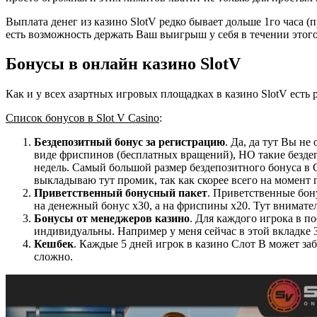
Выплата денег из казино SlotV редко бывает дольше 1го часа (
есть возможность держать Ваш выигрыш у себя в течении этог
Бонусы в онлайн казино SlotV
Как и у всех азартных игровых площадках в казино SlotV есть
Список бонусов в
Slot
V
Casino
:
Бездепозитный бонус за регистрацию
. Да, да тут Вы не
виде фриспинов (бесплатных вращений), НО такие бездепы
недель. Самый большой размер бездепозитного бонуса в С
выкладываю тут промик, так как скорее всего на момент п
Приветственный бонусный пакет
. Приветственные бону
на денежный бонус х30, а на фриспины х20. Тут внимател
Бонусы от менеджеров казино
. Для каждого игрока в п
индивидуальны. Например у меня сейчас в этой вкладке 3
Кешбек
. Каждые 5 дней игрок в казино Слот В может за
сложно.