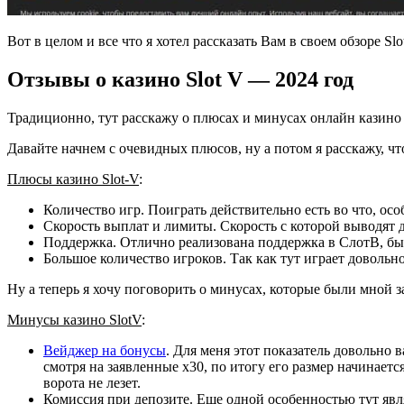
Вот в целом и все что я хотел рассказать Вам в своем обзоре Sl
Отзывы о казино Slot V — 2024 год
Традиционно, тут расскажу о плюсах и минусах онлайн казино к
Давайте начнем с очевидных плюсов, ну а потом я расскажу, чт
Плюсы казино
Slot-V
:
Количество игр. Поиграть действительно есть во что, о
Скорость выплат и лимиты. Скорость с которой выводят 
Поддержка. Отлично реализована поддержка в СлотВ, б
Большое количество игроков. Так как тут играет довольно
Ну а теперь я хочу поговорить о минусах, которые были мной з
Минусы казино
SlotV
:
Вейджер на бонусы
. Для меня этот показатель довольно 
смотря на заявленные х30, по итогу его размер начинается
ворота не лезет.
Комиссия при депозите. Еще одной особенностью тут явля