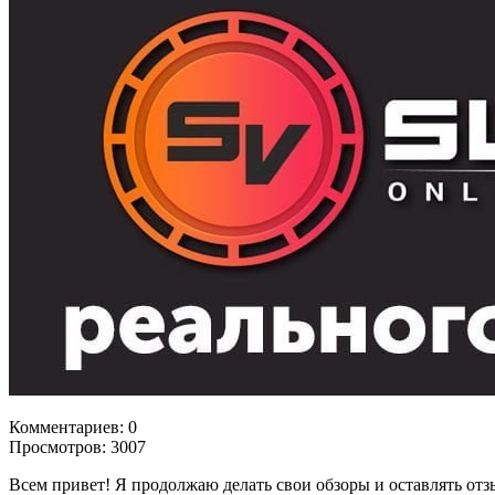
Комментариев:
0
Просмотров:
3007
Всем привет! Я продолжаю делать свои обзоры и оставлять отзы