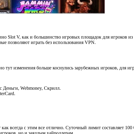
ино Slot V, как и большинство игровых площадок для игроков из
рые позволяют играть без использования VPN.
 но тут изменения больше коснулись зарубежных игроков, для иг
с Деньги, Webmoney, Скрилл.
erCard.
т как всегда с этим все отлично. Суточный лимит составляет 100 
игроков, но и заядлым хайроллерам.