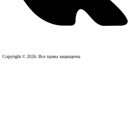
Copyright © 2026. Все права защищены