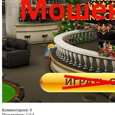
Комментариев:
0
Просмотров:
1214