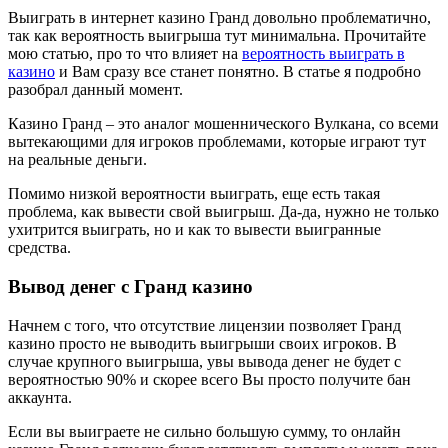
Выиграть в интернет казино Гранд довольно проблематично,
так как вероятность выигрыша тут минимальна. Прочитайте
мою статью, про то что влияет на
вероятность выиграть в
казино
и Вам сразу все станет понятно. В статье я подробно
разобрал данный момент.
Казино Гранд – это аналог мошеннического Вулкана, со всеми
вытекающими для игроков проблемами, которые играют тут
на реальные деньги.
Помимо низкой вероятности выиграть, еще есть такая
проблема, как вывести свой выигрыш. Да-да, нужно не только
ухитрится выиграть, но и как то вывести выигранные
средства.
Вывод денег c Гранд казино
Начнем с того, что отсутствие лицензии позволяет Гранд
казино просто не выводить выигрыши своих игроков. В
случае крупного выигрыша, увы вывода денег не будет с
вероятностью 90% и скорее всего Вы просто получите бан
аккаунта.
Если вы выиграете не сильно большую сумму, то онлайн