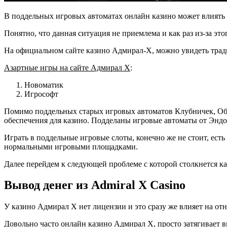
В поддельных игровых автоматах онлайн казино может влиять на
Понятно, что данная ситуация не приемлема и как раз из-за эт
На официальном сайте казино Адмирал-X, можно увидеть трад
Азартные игры на сайте Адмирал Х
:
Новоматик
Игрософт
Помимо поддельных старых игровых автоматов Клубничек, Обез
обеспечения для казино. Подделаны игровые автоматы от Энд
Играть в поддельные игровые слоты, конечно же не стоит, есть
нормальными игровыми площадками.
Далее перейдем к следующей проблеме с которой столкнется ка
Вывод денег из Admiral X Casino
У казино Адмирал Х нет лицензии и это сразу же влияет на от
Довольно часто онлайн казино Адмирал Х, просто затягивает 