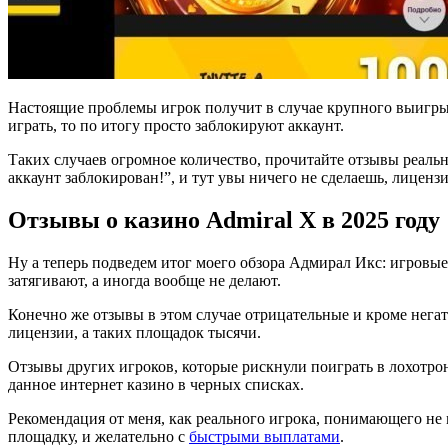
Настоящие проблемы игрок получит в случае крупного выигрыша,
играть, то по итогу просто заблокируют аккаунт.
Таких случаев огромное количество, прочитайте отзывы реаль
аккаунт заблокирован!”, и тут увы ничего не сделаешь, лицен
Отзывы о казино Admiral Х в 2025 году
Ну а теперь подведем итог моего обзора Адмирал Икс: игровы
затягивают, а иногда вообще не делают.
Конечно же отзывы в этом случае отрицательные и кроме негат
лицензии, а таких площадок тысячи.
Отзывы других игроков, которые рискнули поиграть в лохотро
данное интернет казино в черных списках.
Рекомендация от меня, как реального игрока, понимающего 
площадку, и желательно с
быстрыми выплатами
.