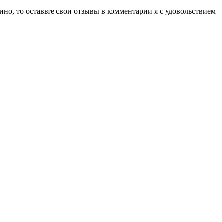
ино, то оставьте свои отзывы в комментарии я с удовольствием