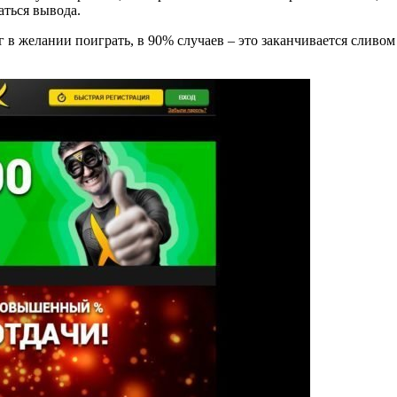
аться вывода.
в желании поиграть, в 90% случаев – это заканчивается сливом