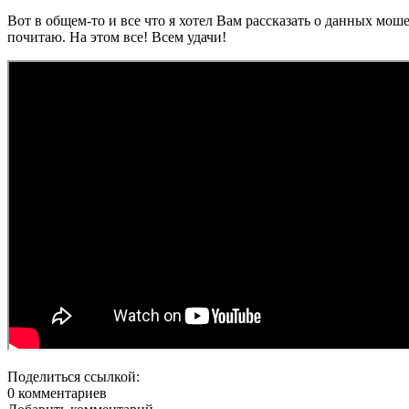
Вот в общем-то и все что я хотел Вам рассказать о данных мош
почитаю. На этом все! Всем удачи!
Поделиться ссылкой:
0 комментариев