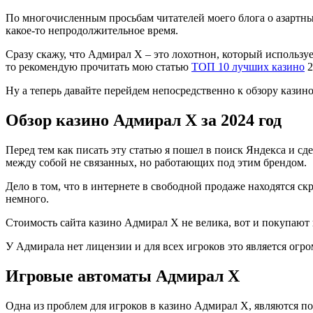
По многочисленным просьбам читателей моего блога о азартны
какое-то непродолжительное время.
Сразу скажу, что Адмирал Х – это лохотнон, который использу
то рекомендую прочитать мою статью
ТОП 10 лучших казино
2
Ну а теперь давайте перейдем непосредственно к обзору казино
Обзор казино Адмирал Х за 2024 год
Перед тем как писать эту статью я пошел в поиск Яндекса и с
между собой не связанных, но работающих под этим брендом.
Дело в том, что в интернете в свободной продаже находятся ск
немного.
Стоимость сайта казино Адмирал Х не велика, вот и покупают 
У Адмирала нет лицензии и для всех игроков это является огр
Игровые автоматы Адмирал Х
Одна из проблем для игроков в казино Адмирал Х, являются по