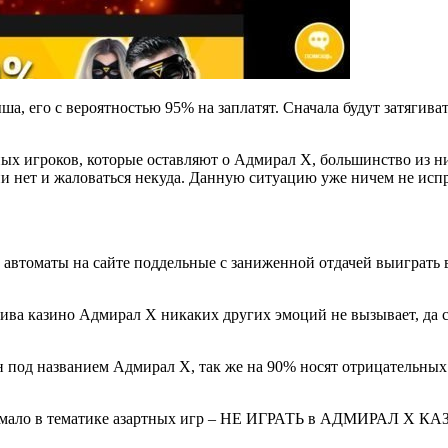
 его с вероятностью 95% на заплатят. Сначала будут затягивать
ных игроков, которые оставляют о Адмирал Х, большинство из н
зии нет и жаловаться некуда. Данную ситуацию уже ничем не исп
е автоматы на сайте поддельные с заниженной отдачей выиграть
ива казино Адмирал Х никаких других эмоций не вызывает, да с
н под названием Адмирал Х, так же на 90% носят отрицательных
не мало в тематике азартных игр – НЕ ИГРАТЬ в АДМИРАЛ Х К