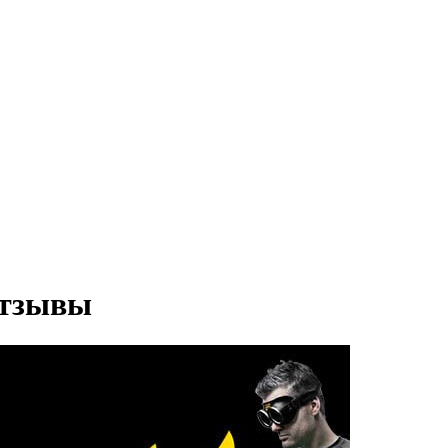
отзывы