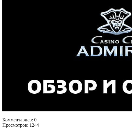
Комментариев:
0
Просмотров:
1244