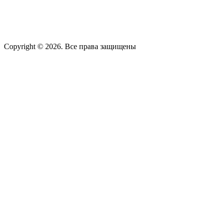
Copyright © 2026. Все права защищены