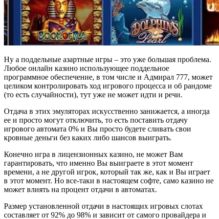
Ну а поддельные азартные игры – это уже большая проблема.
Любое онлайн казино использующее поддельное
программное обеспечение, в том числе и Адмирал 777, может
целиком контролировать ход игрового процесса и об рандоме
(то есть случайности), тут уже не может идти и речи.
Отдача в этих эмуляторах искусственно занижается, а иногда
ее и просто могут отключить, то есть поставить отдачу
игрового автомата 0% и Вы просто будете сливать свои
кровные деньги без каких либо шансов выиграть.
Конечно игра в лицензионных казино, не может Вам
гарантировать, что именно Вы выиграете в этот момент
времени, а не другой игрок, который так же, как и Вы играет
в этот момент. Но все-таки в настоящем софте, само казино не
может влиять на процент отдачи в автоматах.
Размер установленной отдачи в настоящих игровых слотах
составляет от 92% до 98% и зависит от самого провайдера и