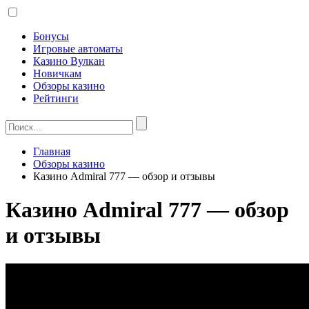
Бонусы
Игровые автоматы
Казино Вулкан
Новичкам
Обзоры казино
Рейтинги
Главная
Обзоры казино
Казино Admiral 777 — обзор и отзывы
Казино Admiral 777 — обзор
и отзывы