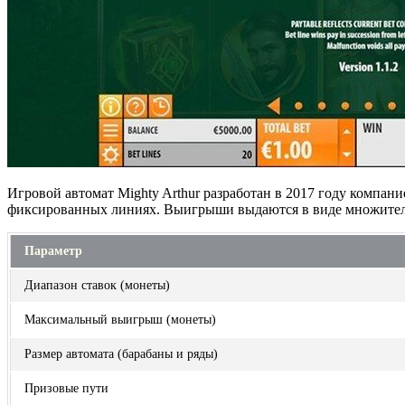
Игровой автомат Mighty Arthur разработан в 2017 году компан
фиксированных линиях. Выигрыши выдаются в виде множителей
Параметр
Диапазон ставок (монеты)
Максимальный выигрыш (монеты)
Размер автомата (барабаны и ряды)
Призовые пути