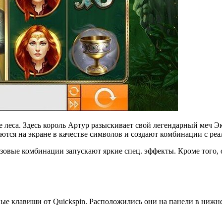
е леса. Здесь король Артур разыскивает свой легендарный меч 
ются на экране в качестве символов и создают комбинации с р
ризовые комбинации запускают яркие спец. эффекты. Кроме тог
ные клавиши от Quickspin. Расположились они на панели в нижн