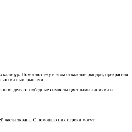
Экскалибур. Помогают ему в этом отважные рыцари, прекрасная
еальными выигрышами.
о, они выделяют победные символы цветными линиями и
ей части экрана. С помощью них игроки могут: