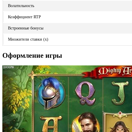
Волатильность
Коэффициент RTP
Встроенные бонусы
Множители ставки (x)
Оформление игры