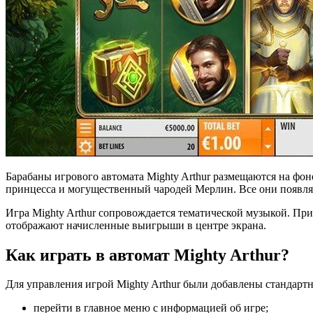
Барабаны игрового автомата Mighty Arthur размещаются на фон
принцесса и могущественный чародей Мерлин. Все они появля
Игра Mighty Arthur сопровождается тематической музыкой. П
отображают начисленные выигрыши в центре экрана.
Как играть в автомат Mighty Arthur?
Для управления игрой Mighty Arthur были добавлены стандарт
перейти в главное меню с информацией об игре;