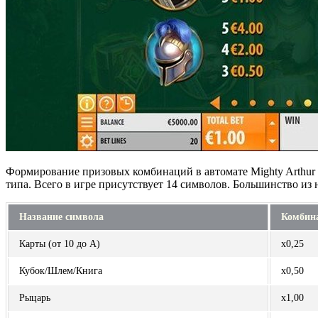
Формирование призовых комбинаций в автомате Mighty Arthur о
типа. Всего в игре присутствует 14 символов. Большинство и
Название символа
Комбин
Карты (от 10 до A)
x0,25
Кубок/Шлем/Книга
x0,50
Рыцарь
x1,00