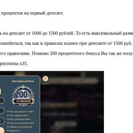
0 процентов на первый депозит.
на депозит от 1000 до 1500 рублей. То есть максимальный разме
ошибиться, так как в правилах казино при депозите от 1500 руб.
 его правилами. Помимо 200 процентного бонуса Вы так же получ
фриспины х35.