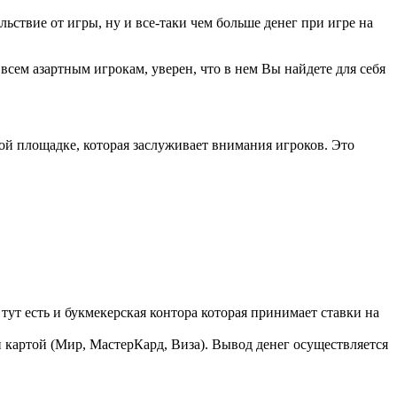
льствие от игры, ну и все-таки чем больше денег при игре на
всем азартным игрокам, уверен, что в нем Вы найдете для себя
ой площадке, которая заслуживает внимания игроков. Это
тут есть и букмекерская контора которая принимает ставки на
й картой (Мир, МастерКард, Виза). Вывод денег осуществляется