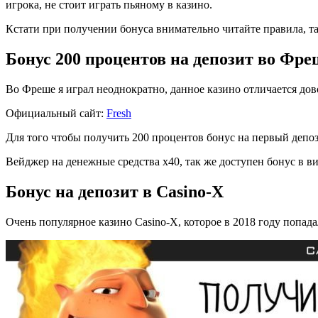
игрока, не стоит играть пьяному в казино.
Кстати при получении бонуса внимательно читайте правила, та
Бонус 200 процентов на депозит во Фре
Во Фреше я играл неоднократно, данное казино отличается д
Официальный сайт:
Fresh
Для того чтобы получить 200 процентов бонус на первый депоз
Вейджер на денежные средства х40, так же доступен бонус в ви
Бонус на депозит в Casino-X
Очень популярное казино Casino-X, которое в 2018 году попад