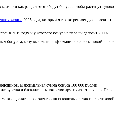
казино и как раз для этого берут бонусы, чтобы растянуть удово
учших казино
2025 года, который я так же рекомендую прочитать 
ылось в 2019 году и у которого бонус на первый депозит 200%.
нтным бонусом, хочу выложить информацию о совсем новой игров
фриспинов. Максимальная сумма бонуса 100 000 рублей.
 же рулетка и блекджек + множество других азартных игр. Плюс 
 можно сделать как с электронных кошельков, так и пластиково