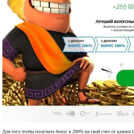
Для того чтобы получить бонус в 200% на свой счет от казино 