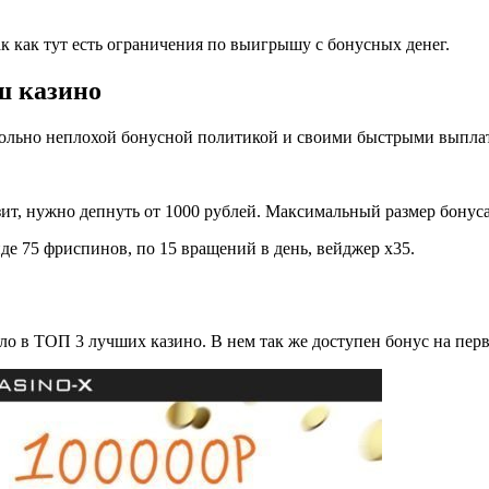
к как тут есть ограничения по выигрышу с бонусных денег.
ш казино
овольно неплохой бонусной политикой и своими быстрыми выпла
ит, нужно депнуть от 1000 рублей. Максимальный размер бонуса
де 75 фриспинов, по 15 вращений в день, вейджер х35.
ало в ТОП 3 лучших казино. В нем так же доступен бонус на пер