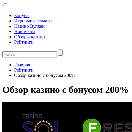
Бонусы
Игровые автоматы
Казино Вулкан
Новичкам
Обзоры казино
Рейтинги
Главная
Рейтинги
Обзор казино с бонусом 200%
Обзор казино с бонусом 200%