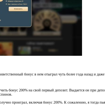
иветственный бонус в нем отыграл чуть более года назад и даже
чить бонус 200% на свой первый депозит. Выдается он при депо
спинов.
получно проиграл, включая бонус 200%. К сожалению, я тогда пья