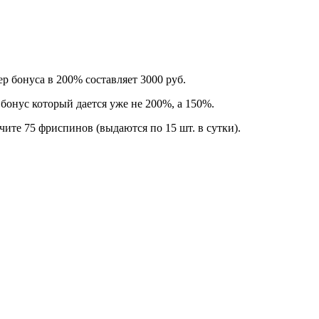
р бонуса в 200% составляет 3000 руб.
 бонус который дается уже не 200%, а 150%.
ите 75 фриспинов (выдаются по 15 шт. в сутки).