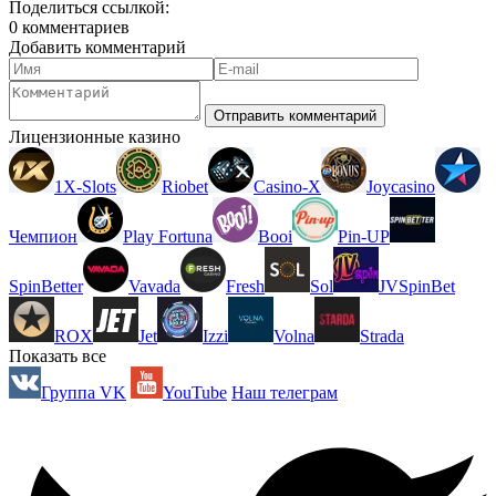
Поделиться ссылкой:
0 комментариев
Добавить комментарий
Лицензионные казино
1X-Slots
Riobet
Casino-X
Joycasino
Чемпион
Play Fortuna
Booi
Pin-UP
SpinBetter
Vavada
Fresh
Sol
JVSpinBet
ROX
Jet
Izzi
Volna
Strada
Показать все
Группа VK
YouTube
Наш телеграм