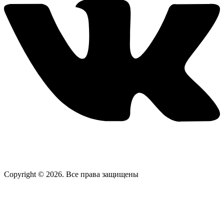
Copyright © 2026. Все права защищены