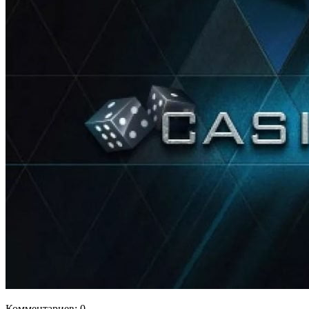
Комментариев:
0