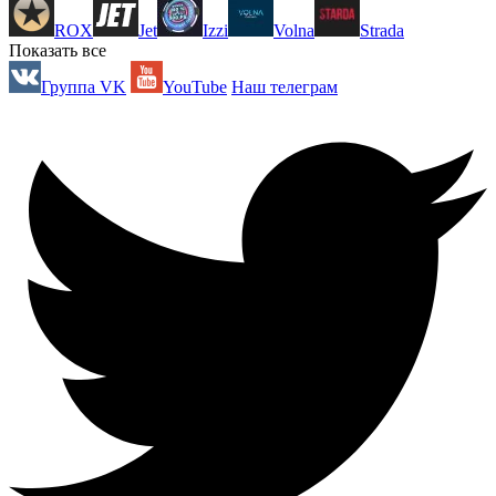
ROX
Jet
Izzi
Volna
Strada
Показать все
Группа VK
YouTube
Наш телеграм