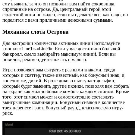
ему выжить, за что он позволит вам найти сокровища,
спрятанные на острове. Да, центральный герой этой
сюжетной лини не жаден, если вы сделаете все, как надо, он
поделится с вами приличными денежными суммами.
Механика слота Острова
Для настройки количества активных линий используйте
кнопки «Line1»-«Line9». Если у вас достаточно большой
банкролл, смело выбирайте максимум линий. Если вы
новичок, рекомендуется начать с малого.
Игра позволяет вам сыграть с разными знаками, среди
которых и скаттер, также известный, как бонусный знак, и,
конечно же, дикий. В роле дикого выступает дельфин,
который будет заменять другие иконки, позволяя вам собрать
на экране как можно больше комбо с каждым спином. Кроме
того, этот символ может и самостоятельно составлять
выигрышные комбинации. Бонусный символ в количестве
трех перенесет вас в бонусный раунд, классическую игру-
риск.