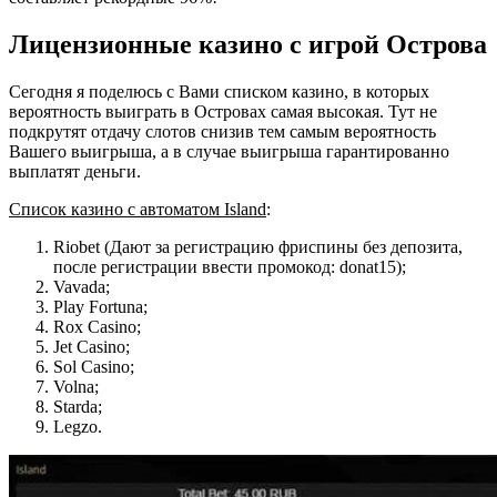
Лицензионные казино с игрой Острова
Сегодня я поделюсь с Вами списком казино, в которых
вероятность выиграть в Островах самая высокая. Тут не
подкрутят отдачу слотов снизив тем самым вероятность
Вашего выигрыша, а в случае выигрыша гарантированно
выплатят деньги.
Список казино с автоматом
Island
:
Riobet (Дают за регистрацию фриспины без депозита,
после регистрации ввести промокод: donat15);
Vavada;
Play Fortuna;
Rox Casino;
Jet Casino;
Sol Casino;
Volna;
Starda;
Legzo.