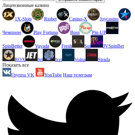
Лицензионные казино
1X-Slots
Riobet
Casino-X
Joycasino
Чемпион
Play Fortuna
Booi
Pin-UP
SpinBetter
Vavada
Fresh
Sol
JVSpinBet
ROX
Jet
Izzi
Volna
Strada
Показать все
Группа VK
YouTube
Наш телеграм