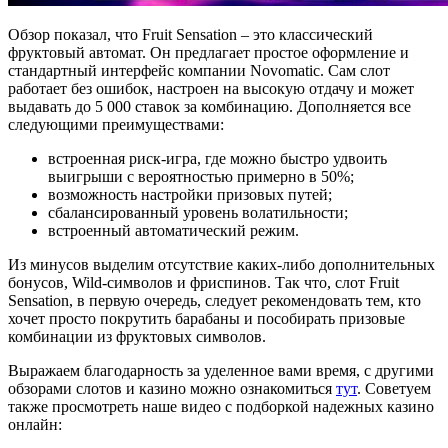
Обзор показал, что Fruit Sensation – это классический
фруктовый автомат. Он предлагает простое оформление и
стандартный интерфейс компании Novomatic. Сам слот
работает без ошибок, настроен на высокую отдачу и может
выдавать до 5 000 ставок за комбинацию. Дополняется все
следующими преимуществами:
встроенная риск-игра, где можно быстро удвоить
выигрыши с вероятностью примерно в 50%;
возможность настройки призовых путей;
сбалансированный уровень волатильности;
встроенный автоматический режим.
Из минусов выделим отсутствие каких-либо дополнительных
бонусов, Wild-символов и фриспинов. Так что, слот Fruit
Sensation, в первую очередь, следует рекомендовать тем, кто
хочет просто покрутить барабаны и пособирать призовые
комбинации из фруктовых символов.
Выражаем благодарность за уделенное вами время, с другими
обзорами слотов и казино можно ознакомиться
тут
. Советуем
также просмотреть наше видео с подборкой надежных казино
онлайн: