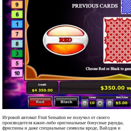
Игровой автомат Fruit Sensation не получил от своего
производителя какие-либо оригинальные бонусные раунды,
фриспины и даже специальные символы вроде, Вайлдов и