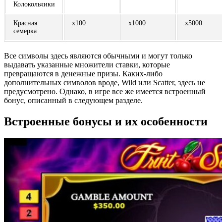
Колокольчики
Красная
x100
x1000
x5000
семерка
Все символы здесь являются обычными и могут только
выдавать указанные множители ставки, которые
превращаются в денежные призы. Каких-либо
дополнительных символов вроде, Wild или Scatter, здесь не
предусмотрено. Однако, в игре все же имеется встроенный
бонус, описанный в следующем разделе.
Встроенные бонусы и их особенности