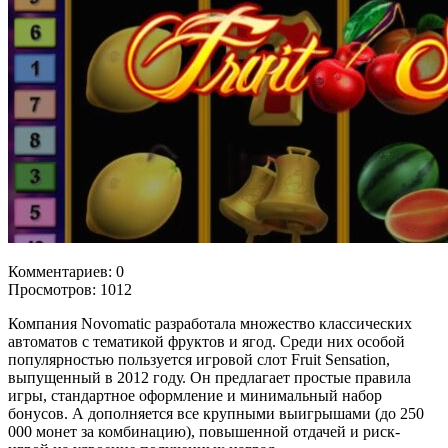
Комментариев:
0
Просмотров:
1012
Компания Novomatic разработала множество классических
автоматов с тематикой фруктов и ягод. Среди них особой
популярностью пользуется игровой слот Fruit Sensation,
выпущенный в 2012 году. Он предлагает простые правила
игры, стандартное оформление и минимальный набор
бонусов. А дополняется все крупными выигрышами (до 250
000 монет за комбинацию), повышенной отдачей и риск-