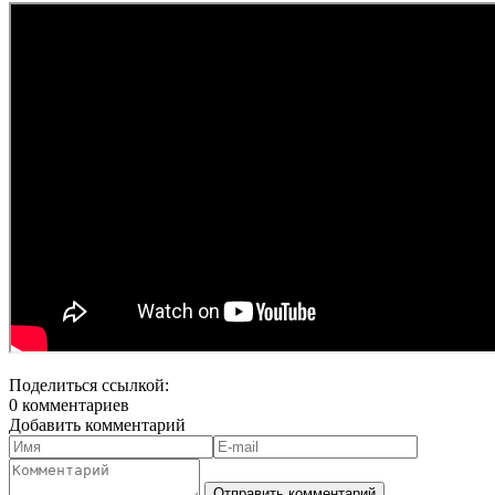
Поделиться ссылкой:
0 комментариев
Добавить комментарий