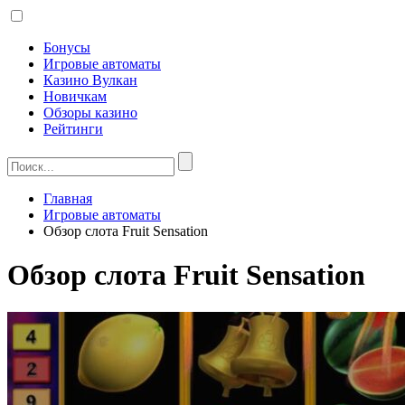
Бонусы
Игровые автоматы
Казино Вулкан
Новичкам
Обзоры казино
Рейтинги
Главная
Игровые автоматы
Обзор слота Fruit Sensation
Обзор слота Fruit Sensation