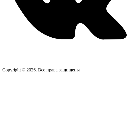
Copyright © 2026. Все права защищены