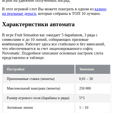
игрой на удвоение полученных наград.
В этот игровой слот Вы можете поиграть в одном из
казино
на реальные деньги
, которые собраны в ТОП 10 лучших.
Характеристики автомата
В игре Fruit Sensation вас ожидает 5 барабанов, 3 ряда с
символами и до 10 линий, собирающих призовые
комбинации. Работает здесь все стабильно и без зависаний,
что обеспечивается за счет лицензированного софта
Novomatic. Подробное описание основных настроек слота
представлено в таблице:
Настройки
Значения
Принимаемые ставки (монеты)
0,01 – 50
Максимальный выигрыш (монеты)
250 000
Размер игрового поля (барабаны и ряды)
5*3
Активные линии
1 – 10