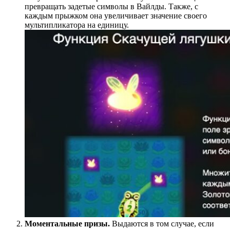
превращать задетые символы в Вайлды. Также, с
каждым прыжком она увеличивает значение своего
мультипликатора на единицу.
Моментальные призы.
Выдаются в том случае, если