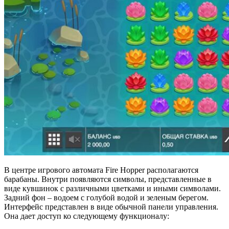
В центре игрового автомата Fire Hopper располагаются
барабаны. Внутри появляются символы, представленные в
виде кувшинок с различными цветками и иными символами.
Задний фон – водоем с голубой водой и зеленым берегом.
Интерфейс представлен в виде обычной панели управления.
Она дает доступ ко следующему функционалу: