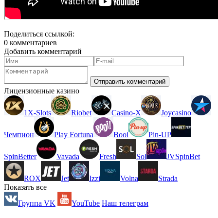
Поделиться ссылкой:
0 комментариев
Добавить комментарий
Лицензионные казино
1X-Slots
Riobet
Casino-X
Joycasino
Чемпион
Play Fortuna
Booi
Pin-UP
SpinBetter
Vavada
Fresh
Sol
JVSpinBet
ROX
Jet
Izzi
Volna
Strada
Показать все
Группа VK
YouTube
Наш телеграм