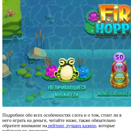
Подробнее обо всех особенностях слота и о том, стоит ли в
него играть на деньги, читайте ниже, также
обязательно
обратите внимание на
рейтинг лучших казино,
которые
работают по лицензии.