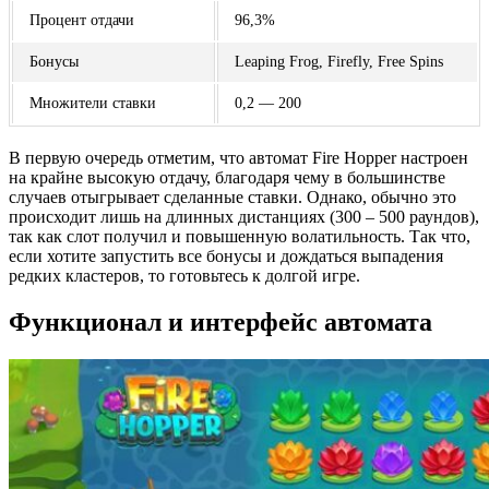
Процент отдачи
96,3%
Бонусы
Leaping Frog, Firefly, Free Spins
Множители ставки
0,2 — 200
В первую очередь отметим, что автомат Fire Hopper настроен
на крайне высокую отдачу, благодаря чему в большинстве
случаев отыгрывает сделанные ставки. Однако, обычно это
происходит лишь на длинных дистанциях (300 – 500 раундов),
так как слот получил и повышенную волатильность. Так что,
если хотите запустить все бонусы и дождаться выпадения
редких кластеров, то готовьтесь к долгой игре.
Функционал и интерфейс автомата