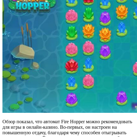
Обзор показал, что автомат Fire Hopper можно рекомендовать
для игры в онлайн-казино. Во-первых, он настроен на
повышенную отдачу, благодаря чему способен отыгрывать