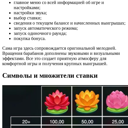
главное меню со всей информацией об игре и
настройками;
настройки звука;
выбор ставки;
сведения о текущем балансе и начисленных выигрышах;
запуск автоматического режима;
запуск одиночного раунда;
покупка бонуса.
Сама игра здесь сопровождается оригинальной мелодией.
Вращения барабанов дополнены звуковыми и визуальными
эффектами. Все это создает приятную атмосферу для
комфортной игры и получения крупных выигрышей.
Символы и множители ставки