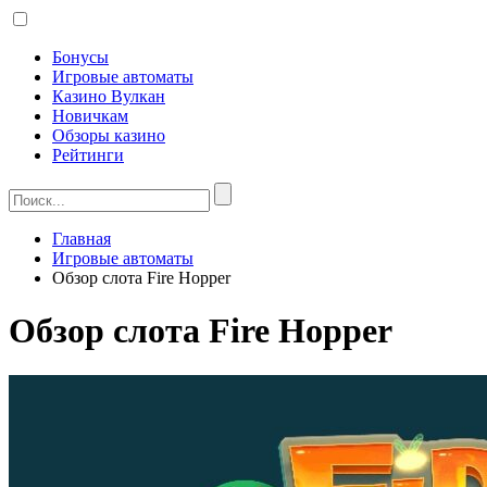
Бонусы
Игровые автоматы
Казино Вулкан
Новичкам
Обзоры казино
Рейтинги
Главная
Игровые автоматы
Обзор слота Fire Hopper
Обзор слота Fire Hopper