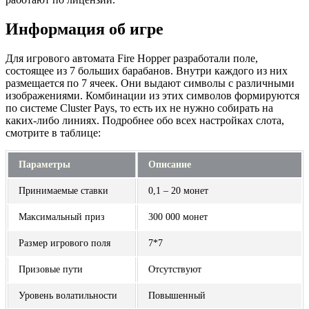
Информация об игре
Для игрового автомата Fire Hopper разработали поле,
состоящее из 7 больших барабанов. Внутри каждого из них
размещается по 7 ячеек. Они выдают символы с различными
изображениями. Комбинации из этих символов формируются
по системе Cluster Pays, то есть их не нужно собирать на
каких-либо линиях. Подробнее обо всех настройках слота,
смотрите в таблице:
Параметры
Описание
Принимаемые ставки
0,1 – 20 монет
Максимальный приз
300 000 монет
Размер игрового поля
7*7
Призовые пути
Отсутствуют
Уровень волатильности
Повышенный