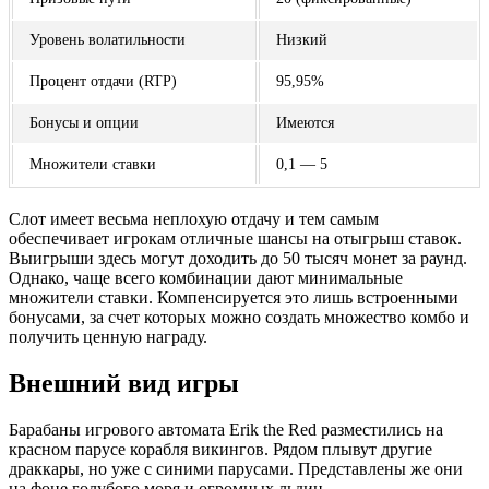
Уровень волатильности
Низкий
Процент отдачи (RTP)
95,95%
Бонусы и опции
Имеются
Множители ставки
0,1 — 5
Слот имеет весьма неплохую отдачу и тем самым
обеспечивает игрокам отличные шансы на отыгрыш ставок.
Выигрыши здесь могут доходить до 50 тысяч монет за раунд.
Однако, чаще всего комбинации дают минимальные
множители ставки. Компенсируется это лишь встроенными
бонусами, за счет которых можно создать множество комбо и
получить ценную награду.
Внешний вид игры
Барабаны игрового автомата Erik the Red разместились на
красном парусе корабля викингов. Рядом плывут другие
драккары, но уже с синими парусами. Представлены же они
на фоне голубого моря и огромных льдин.