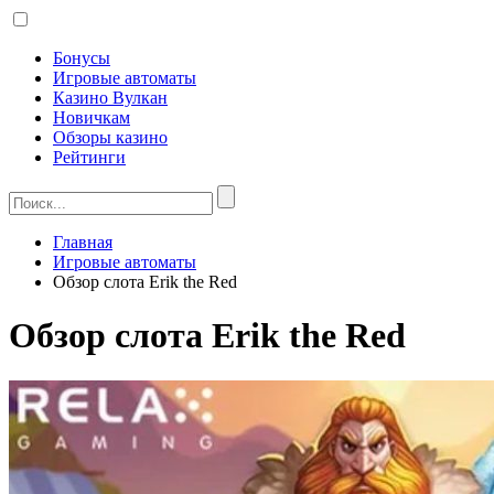
Бонусы
Игровые автоматы
Казино Вулкан
Новичкам
Обзоры казино
Рейтинги
Главная
Игровые автоматы
Обзор слота Erik the Red
Обзор слота Erik the Red