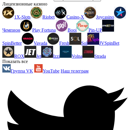
Лицензионные казино
1X-Slots
Riobet
Casino-X
Joycasino
Чемпион
Play Fortuna
Booi
Pin-UP
SpinBetter
Vavada
Fresh
Sol
JVSpinBet
ROX
Jet
Izzi
Volna
Strada
Показать все
Группа VK
YouTube
Наш телеграм