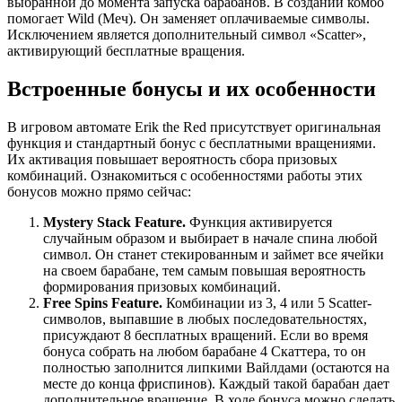
выбранной до момента запуска барабанов. В создании комбо
помогает Wild (Меч). Он заменяет оплачиваемые символы.
Исключением является дополнительный символ «Scatter»,
активирующий бесплатные вращения.
Встроенные бонусы и их особенности
В игровом автомате Erik the Red присутствует оригинальная
функция и стандартный бонус с бесплатными вращениями.
Их активация повышает вероятность сбора призовых
комбинаций. Ознакомиться с особенностями работы этих
бонусов можно прямо сейчас:
Mystery Stack Feature.
Функция активируется
случайным образом и выбирает в начале спина любой
символ. Он станет стекированным и займет все ячейки
на своем барабане, тем самым повышая вероятность
формирования призовых комбинаций.
Free Spins Feature.
Комбинации из 3, 4 или 5 Scatter-
символов, выпавшие в любых последовательностях,
присуждают 8 бесплатных вращений. Если во время
бонуса собрать на любом барабане 4 Скаттера, то он
полностью заполнится липкими Вайлдами (остаются на
месте до конца фриспинов). Каждый такой барабан дает
дополнительное вращение. В ходе бонуса можно сделать